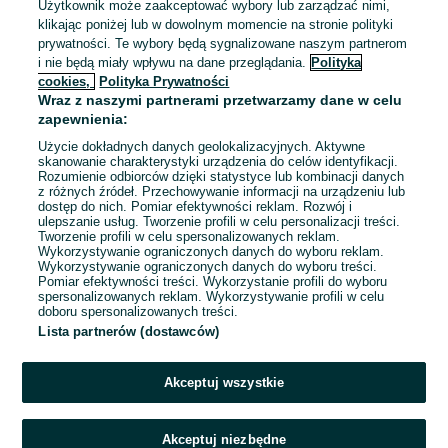
Użytkownik może zaakceptować wybory lub zarządzać nimi,
klikając poniżej lub w dowolnym momencie na stronie polityki
Odświeżono dnia 07 sierpnia 2026
prywatności. Te wybory będą sygnalizowane naszym partnerom
i nie będą miały wpływu na dane przeglądania.
Polityka
cookies,
Polityka Prywatności
Pracownik produkcji
Wraz z naszymi partnerami przetwarzamy dane w celu
Kospel
zapewnienia:
5 000 - 6 000 zł / mies. brutto
Użycie dokładnych danych geolokalizacyjnych. Aktywne
Koszalin
skanowanie charakterystyki urządzenia do celów identyfikacji.
Pełny etat
Rozumienie odbiorców dzięki statystyce lub kombinacji danych
Umowa o pracę
z różnych źródeł. Przechowywanie informacji na urządzeniu lub
dostęp do nich. Pomiar efektywności reklam. Rozwój i
Odpowiednie doświadczenie zawodowe
ulepszanie usług. Tworzenie profili w celu personalizacji treści.
Tworzenie profili w celu spersonalizowanych reklam.
Dyspozycyjność: Praca zmianowa
Wykorzystywanie ograniczonych danych do wyboru reklam.
Miejsce pracy: W siedzibie firmy
Wykorzystywanie ograniczonych danych do wyboru treści.
Pomiar efektywności treści. Wykorzystanie profili do wyboru
Pracownicy z Ukrainy: 🇺🇦 Запрошуємо людей з України
spersonalizowanych reklam. Wykorzystywanie profili w celu
(Zapraszamy pracowników z Ukrainy)
doboru spersonalizowanych treści.
Lista partnerów (dostawców)
06 sierpnia 2026
Akceptuj wszystkie
Akceptuj niezbędne