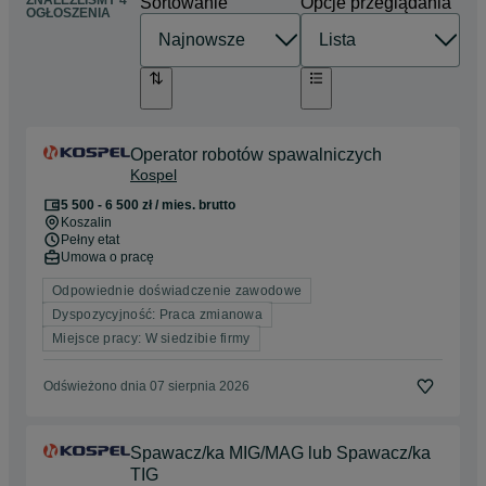
ZNALEŹLIŚMY 4
Sortowanie
Opcje przeglądania
OGŁOSZENIA
Operator robotów spawalniczych
Kospel
5 500 - 6 500 zł / mies. brutto
Koszalin
Pełny etat
Umowa o pracę
Odpowiednie doświadczenie zawodowe
Dyspozycyjność: Praca zmianowa
Miejsce pracy: W siedzibie firmy
Odświeżono dnia 07 sierpnia 2026
Spawacz/ka MIG/MAG lub Spawacz/ka
TIG