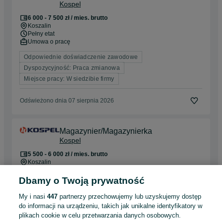
Kospel
6 000 - 7 500 zł / mies. brutto
Koszalin
Pełny etat
Umowa o pracę
Odpowiednie doświadczenie zawodowe
Dyspozycyjność: Praca zmianowa
Miejsce pracy: W siedzibie firmy
Odświeżono dnia 07 sierpnia 2026
Magazynier/Magazynierka
Kospel
5 500 - 6 000 zł / mies. brutto
Koszalin
Pełny etat
Umowa o pracę
Dbamy o Twoją prywatność
Odpowiednie doświadczenie zawodowe
My i nasi
447
partnerzy przechowujemy lub uzyskujemy dostęp
Dyspozycyjność: Praca zmianowa
do informacji na urządzeniu, takich jak unikalne identyfikatory w
plikach cookie w celu przetwarzania danych osobowych.
Miejsce pracy: W siedzibie firmy